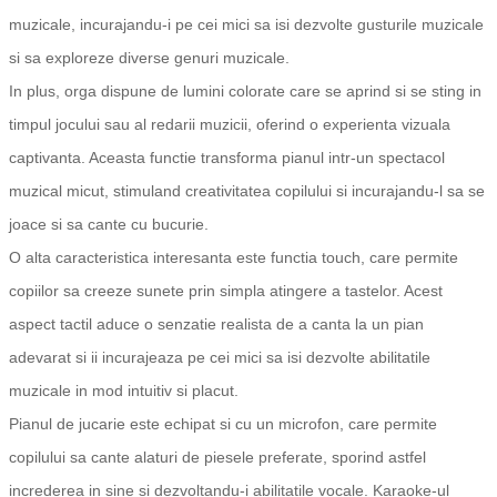
muzicale, incurajandu-i pe cei mici sa isi dezvolte gusturile muzicale
si sa exploreze diverse genuri muzicale.
In plus, orga dispune de lumini colorate care se aprind si se sting in
timpul jocului sau al redarii muzicii, oferind o experienta vizuala
captivanta. Aceasta functie transforma pianul intr-un spectacol
muzical micut, stimuland creativitatea copilului si incurajandu-l sa se
joace si sa cante cu bucurie.
O alta caracteristica interesanta este functia touch, care permite
copiilor sa creeze sunete prin simpla atingere a tastelor. Acest
aspect tactil aduce o senzatie realista de a canta la un pian
adevarat si ii incurajeaza pe cei mici sa isi dezvolte abilitatile
muzicale in mod intuitiv si placut.
Pianul de jucarie este echipat si cu un microfon, care permite
copilului sa cante alaturi de piesele preferate, sporind astfel
increderea in sine si dezvoltandu-i abilitatile vocale. Karaoke-ul