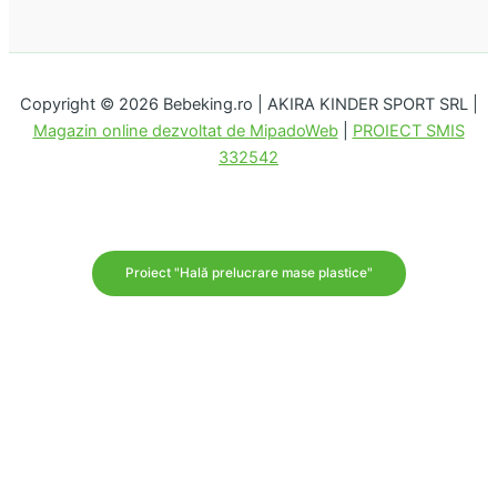
Copyright © 2026 Bebeking.ro | AKIRA KINDER SPORT SRL |
Magazin online dezvoltat de MipadoWeb
|
PROIECT SMIS
332542
Proiect "Hală prelucrare mase plastice"
Disponibilitate:
În stoc