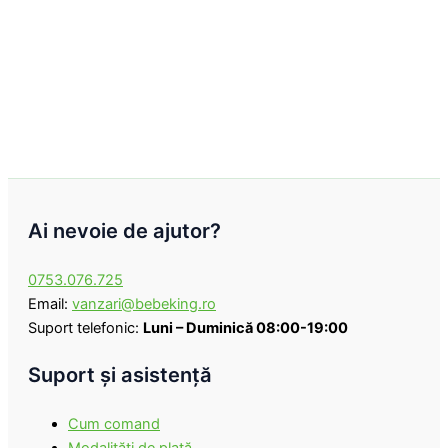
36,00 lei.
Ai nevoie de ajutor?
0753.076.725
Email:
vanzari@bebeking.ro
Suport telefonic:
Luni – Duminică 08:00-19:00
Suport şi asistenţă
Cum comand
Modalităţi de plată