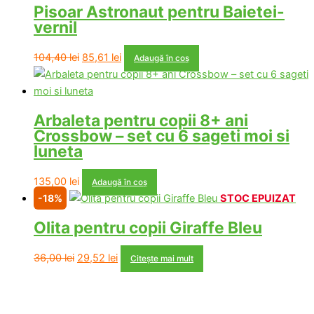
Pisoar Astronaut pentru Baietei-
vernil
Prețul
Prețul
104,40
lei
85,61
lei
Adaugă în coș
inițial
curent
a
este:
fost:
85,61 lei.
Arbaleta pentru copii 8+ ani
104,40 lei.
Crossbow – set cu 6 sageti moi si
luneta
135,00
lei
Adaugă în coș
-18%
STOC EPUIZAT
Olita pentru copii Giraffe Bleu
Prețul
Prețul
36,00
lei
29,52
lei
Citește mai mult
inițial
curent
a
este:
fost:
29,52 lei.