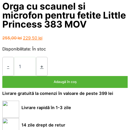
Orga cu scaunel si
microfon pentru fetite Little
Princess 383 MOV
Prețul
Prețul
255,00
lei
229,50
lei
inițial
curent
Disponibilitate:
În stoc
a
este:
fost:
229,50 lei.
Cantitate
Orga
255,00 lei.
-
+
cu
scaunel
Adaugă în coș
si
microfon
Livrare gratuită la comenzi în valoare de peste 399 lei
pentru
fetite
Little
Livrare rapidă în 1-3 zile
Princess
383
MOV
14 zile drept de retur