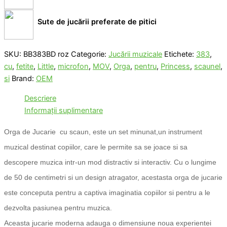
Sute de jucării preferate de pitici
SKU:
BB383BD roz
Categorie:
Jucării muzicale
Etichete:
383
,
cu
,
fetite
,
Little
,
microfon
,
MOV
,
Orga
,
pentru
,
Princess
,
scaunel
,
si
Brand:
OEM
Descriere
Informații suplimentare
Orga de Jucarie cu scaun, este un set minunat,un instrument
muzical destinat copiilor, care le permite sa se joace si sa
descopere muzica intr-un mod distractiv si interactiv. Cu o lungime
de 50 de centimetri si un design atragator, acestasta orga de jucarie
este conceputa pentru a captiva imaginatia copiilor si pentru a le
dezvolta pasiunea pentru muzica.
Aceasta jucarie moderna adauga o dimensiune noua experientei