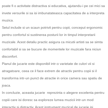
poate fi o activitate distractiva si educativa, ajutandu-i pe cei mici sa
invete versurile si sa isi imbunatateasca capacitatea de a interpreta
muzica.
Setul include si un scaun potrivit pentru copii, conceput ergonomic
pentru confortul si sustinerea posturii lor in timpul interpretarii
muzicale. Acest detaliu practic asigura ca micutii artisti sa se simta
confortabil si sa se bucure de momentele lor muzicale fara niciun
disconfort.
Pianul de jucarie este disponibil intr-o varietate de culori vii si
atragatoare, ceea ce il face extrem de atractiv pentru copii si il
transforma intr-un punct de atractie in orice camera sau spatiu de
joaca.
In concluzie, aceasta jucarie reprezinta o alegere excelenta pentru
copiii care isi doresc sa exploreze lumea muzicii intr-un mod
interactiv si distractiv. Acest instrument muzical de jucarie isi