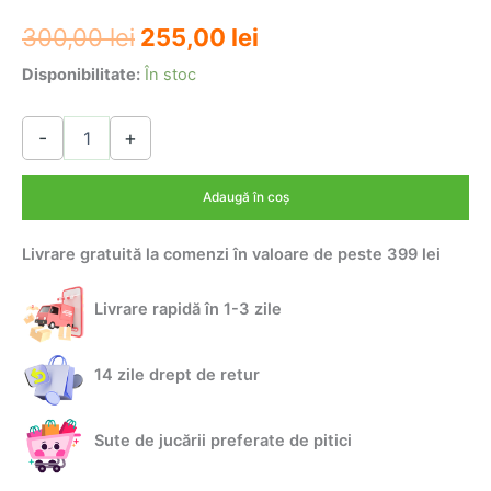
Prețul
Prețul
300,00
lei
255,00
lei
inițial
curent
Disponibilitate:
În stoc
a
este:
Cantitate
-
+
Salteluta
fost:
255,00 lei.
cu
300,00 lei.
activitati
Adaugă în coș
Balena
Albastra
Livrare gratuită la comenzi în valoare de peste 399 lei
Livrare rapidă în 1-3 zile
14 zile drept de retur
Sute de jucării preferate de pitici