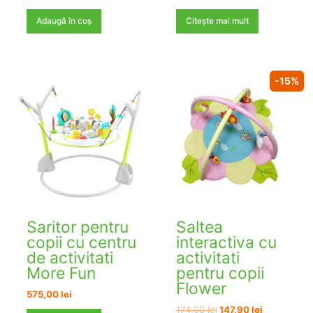
Adaugă în coș
Citește mai mult
-15%
Saritor pentru
Saltea
copii cu centru
interactiva cu
de activitati
activitati
More Fun
pentru copii
Flower
575,00
lei
Prețul
Prețul
174,00
lei
147,90
lei