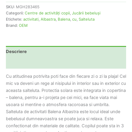
SKU:
MGH283465
Categorii:
Centre de activităţi copii
,
Jucării bebeluşi
Etichete:
activitati
,
Albastra
,
Balena
,
cu
,
Salteluta
Brand:
OEM
Descriere
Informații suplimentare
Cu atitudinea potrivita poti face din fiecare zi o zi la plaja! Cel
mic va deveni un rege al nisipului in interior sau in exterior cu
aceasta salteluta. Protectia solara este integrata in copertina
– balena, pentru a-i projeta pe cei mici, ea face viata mai
usoara si mentine o atmosfera racoroasa si umbrita.
Salteluta de activitati Balena Albastra este locul ideal unde
bebelusul dumneavoastra se poate juca si relaxa. Este
confectionat din materiale de calitate. Copilul poate sta in 3