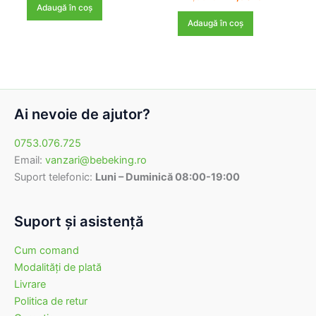
inițial
curent
Adaugă în coș
a
este:
Adaugă în coș
fost:
147,90 lei.
174,00 lei.
Ai nevoie de ajutor?
0753.076.725
Email:
vanzari@bebeking.ro
Suport telefonic:
Luni – Duminică 08:00-19:00
Suport şi asistenţă
Cum comand
Modalităţi de plată
Livrare
Politica de retur