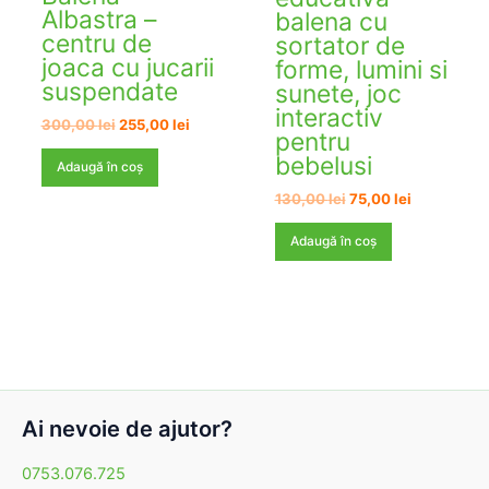
Albastra –
balena cu
centru de
sortator de
joaca cu jucarii
forme, lumini si
suspendate
sunete, joc
interactiv
Prețul
Prețul
300,00
lei
255,00
lei
pentru
inițial
curent
bebelusi
a
este:
Adaugă în coș
fost:
255,00 lei.
300,00 lei.
Prețul
Prețul
130,00
lei
75,00
lei
inițial
curent
a
este:
Adaugă în coș
fost:
75,00 lei.
130,00 lei.
Ai nevoie de ajutor?
0753.076.725