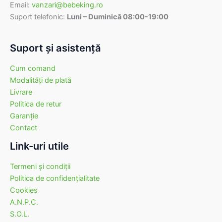
Email:
vanzari@bebeking.ro
Suport telefonic:
Luni – Duminică 08:00-19:00
Suport şi asistenţă
Cum comand
Modalităţi de plată
Livrare
Politica de retur
Garanţie
Contact
Link-uri utile
Termeni şi condiţii
Politica de confidenţialitate
Cookies
A.N.P.C.
S.O.L.