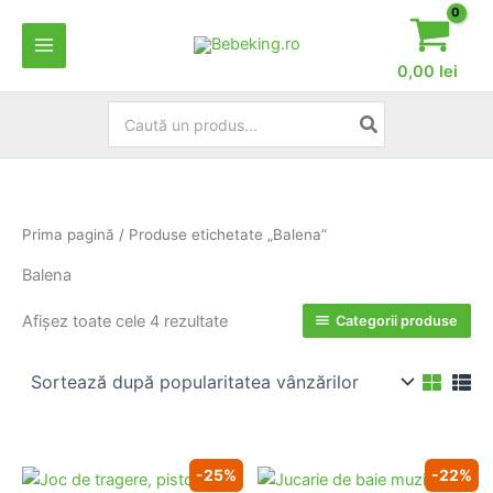
Skip
to
content
0,00
lei
Search
for:
Prima pagină
/ Produse etichetate „Balena”
Balena
Sortat
Afișez toate cele 4 rezultate
Categorii produse
după
popularitate
-25%
-22%