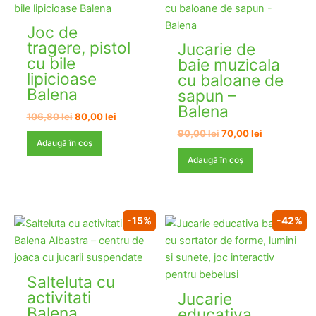
Joc de
tragere, pistol
Jucarie de
cu bile
baie muzicala
lipicioase
cu baloane de
Balena
sapun –
Balena
Prețul
Prețul
106,80
lei
80,00
lei
inițial
curent
Prețul
Prețul
90,00
lei
70,00
lei
a
este:
Adaugă în coș
inițial
curent
fost:
80,00 lei.
a
este:
Adaugă în coș
106,80 lei.
fost:
70,00 lei.
90,00 lei.
-15%
-42%
Salteluta cu
activitati
Jucarie
Balena
educativa